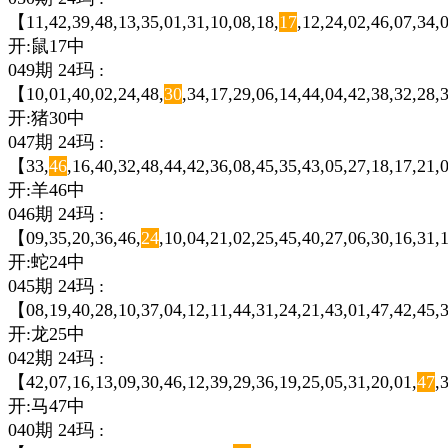
【11,42,39,48,13,35,01,31,10,08,18,
17
,12,24,02,46,07,34,
开:鼠17中
049期 24玛 :
【10,01,40,02,24,48,
30
,34,17,29,06,14,44,04,42,38,32,28
开:猪30中
047期 24玛 :
【33,
46
,16,40,32,48,44,42,36,08,45,35,43,05,27,18,17,21
开:羊46中
046期 24玛 :
【09,35,20,36,46,
24
,10,04,21,02,25,45,40,27,06,30,16,31
开:蛇24中
045期 24玛 :
【08,19,40,28,10,37,04,12,11,44,31,24,21,43,01,47,42,45,3
开:龙25中
042期 24玛 :
【42,07,16,13,09,30,46,12,39,29,36,19,25,05,31,20,01,
47
,
开:马47中
040期 24玛 :