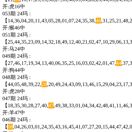
开:虎16中
053期 24玛 :
【14,36,04,20,11,43,05,28,01,07,24,35,38,
46
,31,25,21,48,
开:猴46中
051期 24玛 :
【25,44,35,23,09,14,32,18,49,12,40,21,02,47,10,29,06,13,3
开:马24中
049期 24玛 :
【27,46,17,19,34,13,40,06,35,25,16,03,02,42,01,47,
44
,37,
开:狗44中
048期 24玛 :
【44,05,48,39,22,
28
,20,49,24,43,09,13,46,15,29,04,23,17
开:虎28中
047期 24玛 :
【18,35,30,28,27,40,
47
,49,38,33,01,04,34,42,48,41,11,46
开:羊47中
046期 24玛 :
【
08
,04,26,03,01,24,35,43,16,45,41,07,27,20,15,44,47,42