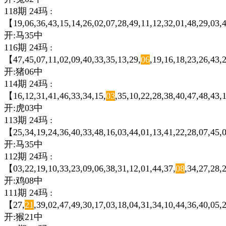
118期 24玛 :
【19,06,36,43,15,14,26,02,07,28,49,11,12,32,01,48,29,03,4
开:马35中
116期 24玛 :
【47,45,07,11,02,09,40,33,35,13,29,
06
,19,16,18,23,26,43,
开:猪06中
114期 24玛 :
【16,12,31,41,46,33,34,15,
03
,35,10,22,28,38,40,47,48,43
开:虎03中
113期 24玛 :
【25,34,19,24,36,40,33,48,16,03,44,01,13,41,22,28,07,45,0
开:马35中
112期 24玛 :
【03,22,19,10,33,23,09,06,38,31,12,01,44,37,
08
,34,27,28,
开:鸡08中
111期 24玛 :
【27,
21
,39,02,47,49,30,17,03,18,04,31,34,10,44,36,40,05
开:猴21中