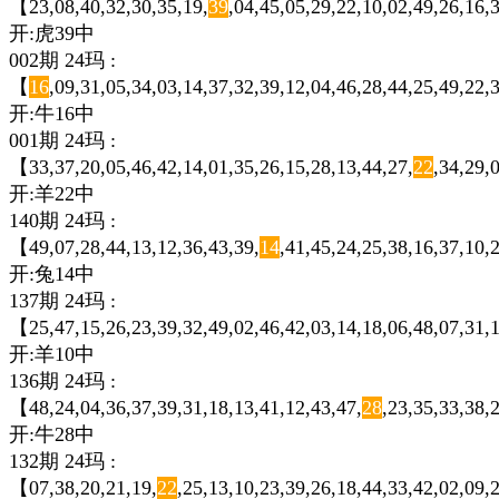
【23,08,40,32,30,35,19,
39
,04,45,05,29,22,10,02,49,26,16
开:虎39中
002期 24玛 :
【
16
,09,31,05,34,03,14,37,32,39,12,04,46,28,44,25,49,22
开:牛16中
001期 24玛 :
【33,37,20,05,46,42,14,01,35,26,15,28,13,44,27,
22
,34,29,
开:羊22中
140期 24玛 :
【49,07,28,44,13,12,36,43,39,
14
,41,45,24,25,38,16,37,10
开:兔14中
137期 24玛 :
【25,47,15,26,23,39,32,49,02,46,42,03,14,18,06,48,07,31,1
开:羊10中
136期 24玛 :
【48,24,04,36,37,39,31,18,13,41,12,43,47,
28
,23,35,33,38,
开:牛28中
132期 24玛 :
【07,38,20,21,19,
22
,25,13,10,23,39,26,18,44,33,42,02,09