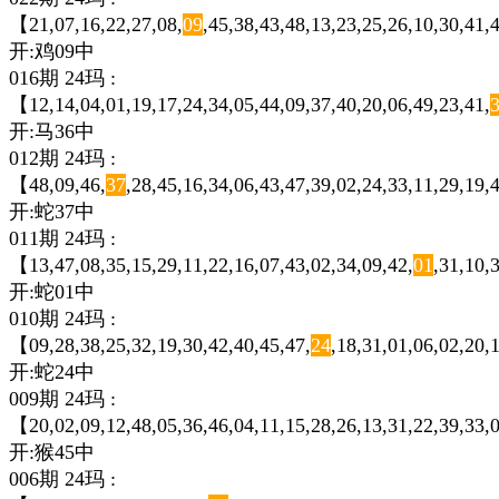
【21,07,16,22,27,08,
09
,45,38,43,48,13,23,25,26,10,30,41
开:鸡09中
016期 24玛 :
【12,14,04,01,19,17,24,34,05,44,09,37,40,20,06,49,23,41,
开:马36中
012期 24玛 :
【48,09,46,
37
,28,45,16,34,06,43,47,39,02,24,33,11,29,19
开:蛇37中
011期 24玛 :
【13,47,08,35,15,29,11,22,16,07,43,02,34,09,42,
01
,31,10,
开:蛇01中
010期 24玛 :
【09,28,38,25,32,19,30,42,40,45,47,
24
,18,31,01,06,02,20,
开:蛇24中
009期 24玛 :
【20,02,09,12,48,05,36,46,04,11,15,28,26,13,31,22,39,33,0
开:猴45中
006期 24玛 :