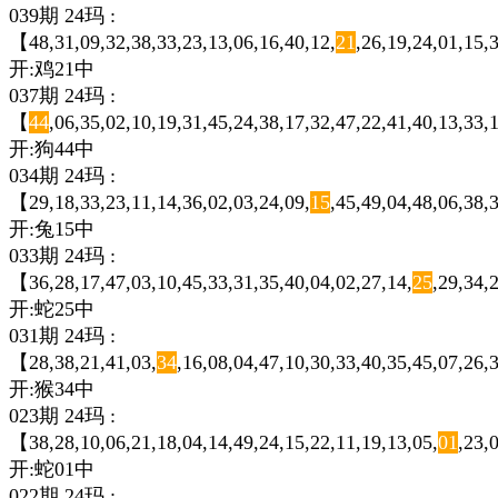
039期 24玛 :
【48,31,09,32,38,33,23,13,06,16,40,12,
21
,26,19,24,01,15,
开:鸡21中
037期 24玛 :
【
44
,06,35,02,10,19,31,45,24,38,17,32,47,22,41,40,13,33
开:狗44中
034期 24玛 :
【29,18,33,23,11,14,36,02,03,24,09,
15
,45,49,04,48,06,38,
开:兔15中
033期 24玛 :
【36,28,17,47,03,10,45,33,31,35,40,04,02,27,14,
25
,29,34,
开:蛇25中
031期 24玛 :
【28,38,21,41,03,
34
,16,08,04,47,10,30,33,40,35,45,07,26
开:猴34中
023期 24玛 :
【38,28,10,06,21,18,04,14,49,24,15,22,11,19,13,05,
01
,23,
开:蛇01中
022期 24玛 :