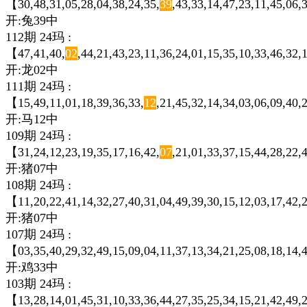
【30,48,31,05,28,04,38,24,35,
39
,43,33,14,47,23,11,45,06
开:兔39中
112期 24玛 :
【47,41,40,
02
,44,21,43,23,11,36,24,01,15,35,10,33,46,32
开:龙02中
111期 24玛 :
【15,49,11,01,18,39,36,33,
12
,21,45,32,14,34,03,06,09,40
开:马12中
109期 24玛 :
【31,24,12,23,19,35,17,16,42,
07
,21,01,33,37,15,44,28,22
开:猪07中
108期 24玛 :
【11,20,22,41,14,32,27,40,31,04,49,39,30,15,12,03,17,42,2
开:猪07中
107期 24玛 :
【03,35,40,29,32,49,15,09,04,11,37,13,34,21,25,08,18,14,4
开:鸡33中
103期 24玛 :
【13,28,14,01,45,31,10,33,36,44,27,35,25,34,15,21,42,49,2