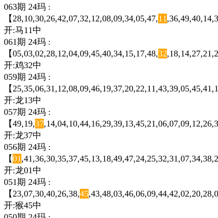
063期 24玛 :
【28,10,30,26,42,07,32,12,08,09,34,05,47,
11
,36,49,40,14,
开:马11中
061期 24玛 :
【05,03,02,28,12,04,09,45,40,34,15,17,48,
32
,18,14,27,21,
开:鸡32中
059期 24玛 :
【25,35,06,31,12,08,09,46,19,37,20,22,11,43,39,05,45,41,1
开:龙13中
057期 24玛 :
【49,19,
37
,14,04,10,44,16,29,39,13,45,21,06,07,09,12,26
开:龙37中
056期 24玛 :
【
01
,41,36,30,35,37,45,13,18,49,47,24,25,32,31,07,34,38
开:龙01中
051期 24玛 :
【23,07,30,40,26,38,
45
,43,48,03,46,06,09,44,42,02,20,28
开:猴45中
050期 24玛 :