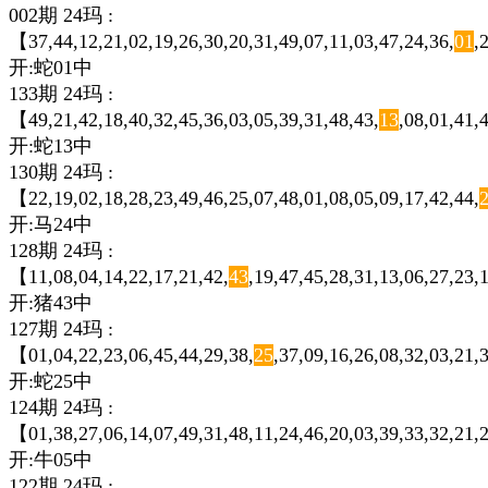
002期 24玛 :
【37,44,12,21,02,19,26,30,20,31,49,07,11,03,47,24,36,
01
,
开:蛇01中
133期 24玛 :
【49,21,42,18,40,32,45,36,03,05,39,31,48,43,
13
,08,01,41,
开:蛇13中
130期 24玛 :
【22,19,02,18,28,23,49,46,25,07,48,01,08,05,09,17,42,44,
开:马24中
128期 24玛 :
【11,08,04,14,22,17,21,42,
43
,19,47,45,28,31,13,06,27,23
开:猪43中
127期 24玛 :
【01,04,22,23,06,45,44,29,38,
25
,37,09,16,26,08,32,03,21
开:蛇25中
124期 24玛 :
【01,38,27,06,14,07,49,31,48,11,24,46,20,03,39,33,32,21,2
开:牛05中
122期 24玛 :