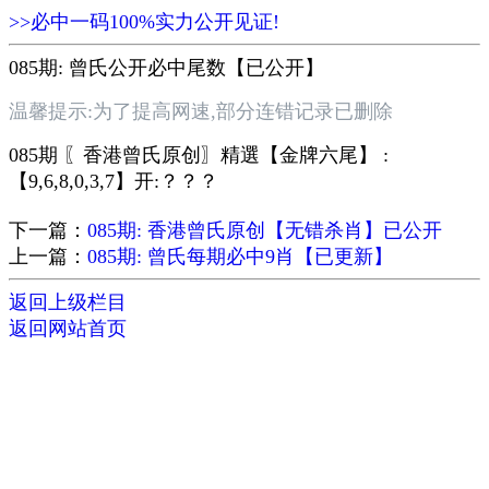
>>必中一码100%实力公开见证!
085期: 曾氏公开必中尾数【已公开】
温馨提示:为了提高网速,部分连错记录已删除
085期 〖香港曾氏原创〗精選【金牌六尾】 :
【9,6,8,0,3,7】开:？？？
下一篇：
085期: 香港曾氏原创【无错杀肖】已公开
上一篇：
085期: 曾氏每期必中9肖【已更新】
返回上级栏目
返回网站首页