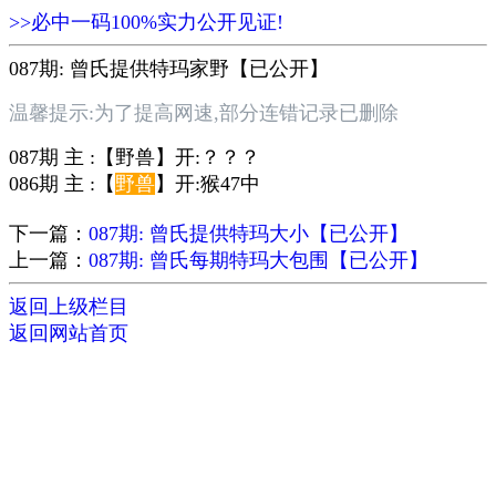
>>必中一码100%实力公开见证!
087期: 曾氏提供特玛家野【已公开】
温馨提示:为了提高网速,部分连错记录已删除
087期 主 :【野兽】开:？？？
086期 主 :【
野兽
】开:猴47中
下一篇：
087期: 曾氏提供特玛大小【已公开】
上一篇：
087期: 曾氏每期特玛大包围【已公开】
返回上级栏目
返回网站首页