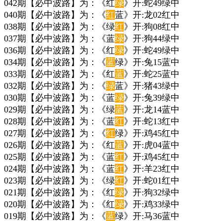
042期【必中波路】为：《红
绿
》开:蛇49绿中
040期【必中波路】为：《
红
蓝》开:龙02红中
038期【必中波路】为：《绿
红
》开:狗08红中
037期【必中波路】为：《蓝
绿
》开:狗44绿中
036期【必中波路】为：《红
绿
》开:蛇49绿中
034期【必中波路】为：《
蓝
绿》开:兔15蓝中
033期【必中波路】为：《红
蓝
》开:蛇25蓝中
032期【必中波路】为：《
绿
蓝》开:猪43绿中
030期【必中波路】为：《蓝
绿
》开:兔39绿中
029期【必中波路】为：《绿
蓝
》开:龙14蓝中
028期【必中波路】为：《蓝
红
》开:蛇13红中
027期【必中波路】为：《
红
绿》开:鸡45红中
026期【必中波路】为：《红
蓝
》开:虎04蓝中
025期【必中波路】为：《蓝
红
》开:鸡45红中
024期【必中波路】为：《蓝
红
》开:羊23红中
023期【必中波路】为：《绿
红
》开:蛇01红中
021期【必中波路】为：《红
绿
》开:狗32绿中
020期【必中波路】为：《红
绿
》开:鸡33绿中
019期【必中波路】为：《
蓝
绿》开:马36蓝中