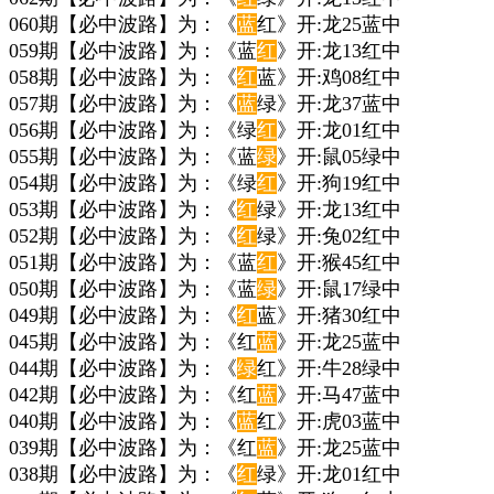
060期【必中波路】为：《
蓝
红》开:龙25蓝中
059期【必中波路】为：《蓝
红
》开:龙13红中
058期【必中波路】为：《
红
蓝》开:鸡08红中
057期【必中波路】为：《
蓝
绿》开:龙37蓝中
056期【必中波路】为：《绿
红
》开:龙01红中
055期【必中波路】为：《蓝
绿
》开:鼠05绿中
054期【必中波路】为：《绿
红
》开:狗19红中
053期【必中波路】为：《
红
绿》开:龙13红中
052期【必中波路】为：《
红
绿》开:兔02红中
051期【必中波路】为：《蓝
红
》开:猴45红中
050期【必中波路】为：《蓝
绿
》开:鼠17绿中
049期【必中波路】为：《
红
蓝》开:猪30红中
045期【必中波路】为：《红
蓝
》开:龙25蓝中
044期【必中波路】为：《
绿
红》开:牛28绿中
042期【必中波路】为：《红
蓝
》开:马47蓝中
040期【必中波路】为：《
蓝
红》开:虎03蓝中
039期【必中波路】为：《红
蓝
》开:龙25蓝中
038期【必中波路】为：《
红
绿》开:龙01红中