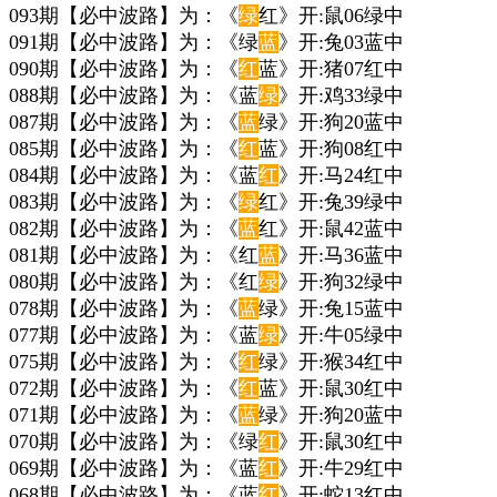
093期【必中波路】为：《
绿
红》开:鼠06绿中
091期【必中波路】为：《绿
蓝
》开:兔03蓝中
090期【必中波路】为：《
红
蓝》开:猪07红中
088期【必中波路】为：《蓝
绿
》开:鸡33绿中
087期【必中波路】为：《
蓝
绿》开:狗20蓝中
085期【必中波路】为：《
红
蓝》开:狗08红中
084期【必中波路】为：《蓝
红
》开:马24红中
083期【必中波路】为：《
绿
红》开:兔39绿中
082期【必中波路】为：《
蓝
红》开:鼠42蓝中
081期【必中波路】为：《红
蓝
》开:马36蓝中
080期【必中波路】为：《红
绿
》开:狗32绿中
078期【必中波路】为：《
蓝
绿》开:兔15蓝中
077期【必中波路】为：《蓝
绿
》开:牛05绿中
075期【必中波路】为：《
红
绿》开:猴34红中
072期【必中波路】为：《
红
蓝》开:鼠30红中
071期【必中波路】为：《
蓝
绿》开:狗20蓝中
070期【必中波路】为：《绿
红
》开:鼠30红中
069期【必中波路】为：《蓝
红
》开:牛29红中
068期【必中波路】为：《蓝
红
》开:蛇13红中