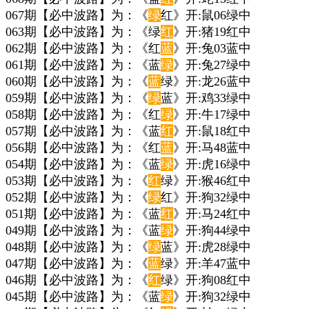
067期【必中波路】为：《
绿
红》开:鼠06绿中
063期【必中波路】为：《绿
红
》开:猪19红中
062期【必中波路】为：《红
蓝
》开:兔03蓝中
061期【必中波路】为：《蓝
绿
》开:兔27绿中
060期【必中波路】为：《
蓝
绿》开:龙26蓝中
059期【必中波路】为：《
绿
蓝》开:鸡33绿中
058期【必中波路】为：《红
绿
》开:牛17绿中
057期【必中波路】为：《蓝
红
》开:鼠18红中
056期【必中波路】为：《红
蓝
》开:马48蓝中
054期【必中波路】为：《蓝
绿
》开:虎16绿中
053期【必中波路】为：《
红
绿》开:猴46红中
052期【必中波路】为：《
绿
红》开:狗32绿中
051期【必中波路】为：《蓝
红
》开:马24红中
049期【必中波路】为：《蓝
绿
》开:狗44绿中
048期【必中波路】为：《
绿
蓝》开:虎28绿中
047期【必中波路】为：《
蓝
绿》开:羊47蓝中
046期【必中波路】为：《
红
绿》开:狗08红中
045期【必中波路】为：《蓝
绿
》开:狗32绿中