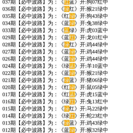
037期【必中波路】为：《
红
蓝》开:狗07红中
036期【必中波路】为：《
绿
红》开:猴21绿中
035期【必中波路】为：《红
绿
》开:狗43绿中
034期【必中波路】为：《蓝
绿
》开:兔38绿中
033期【必中波路】为：《
蓝
绿》开:虎03蓝中
029期【必中波路】为：《蓝
红
》开:龙01红中
028期【必中波路】为：《
绿
红》开:鸡44绿中
027期【必中波路】为：《蓝
绿
》开:鸡44绿中
026期【必中波路】为：《蓝
绿
》开:鸡44绿中
024期【必中波路】为：《绿
蓝
》开:羊10蓝中
022期【必中波路】为：《蓝
绿
》开:猴21绿中
021期【必中波路】为：《
绿
蓝》开:猪06绿中
020期【必中波路】为：《红
绿
》开:鼠05绿中
017期【必中波路】为：《红
蓝
》开:虎15蓝中
016期【必中波路】为：《绿
红
》开:兔13红中
015期【必中波路】为：《
绿
红》开:马22绿中
014期【必中波路】为：《绿
红
》开:蛇23红中
013期【必中波路】为：《
绿
蓝》开:鸡43绿中
012期【必中波路】为：《蓝
绿
》开:猴32绿中