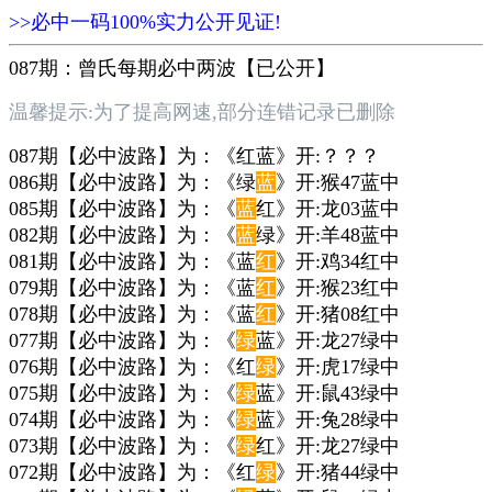
>>必中一码100%实力公开见证!
087期：曾氏每期必中两波【已公开】
温馨提示:为了提高网速,部分连错记录已删除
087期【必中波路】为：《红蓝》开:？？？
086期【必中波路】为：《绿
蓝
》开:猴47蓝中
085期【必中波路】为：《
蓝
红》开:龙03蓝中
082期【必中波路】为：《
蓝
绿》开:羊48蓝中
081期【必中波路】为：《蓝
红
》开:鸡34红中
079期【必中波路】为：《蓝
红
》开:猴23红中
078期【必中波路】为：《蓝
红
》开:猪08红中
077期【必中波路】为：《
绿
蓝》开:龙27绿中
076期【必中波路】为：《红
绿
》开:虎17绿中
075期【必中波路】为：《
绿
蓝》开:鼠43绿中
074期【必中波路】为：《
绿
蓝》开:兔28绿中
073期【必中波路】为：《
绿
红》开:龙27绿中
072期【必中波路】为：《红
绿
》开:猪44绿中