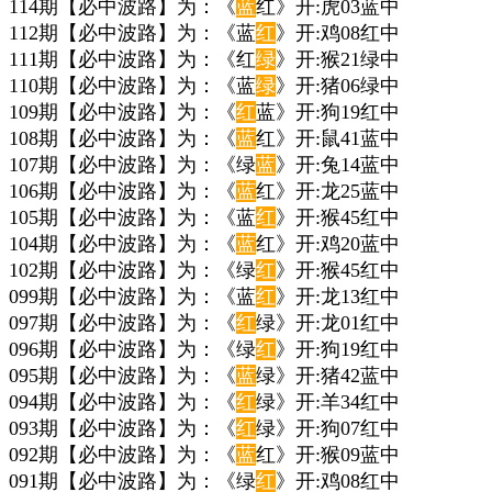
114期【必中波路】为：《
蓝
红》开:虎03蓝中
112期【必中波路】为：《蓝
红
》开:鸡08红中
111期【必中波路】为：《红
绿
》开:猴21绿中
110期【必中波路】为：《蓝
绿
》开:猪06绿中
109期【必中波路】为：《
红
蓝》开:狗19红中
108期【必中波路】为：《
蓝
红》开:鼠41蓝中
107期【必中波路】为：《绿
蓝
》开:兔14蓝中
106期【必中波路】为：《
蓝
红》开:龙25蓝中
105期【必中波路】为：《蓝
红
》开:猴45红中
104期【必中波路】为：《
蓝
红》开:鸡20蓝中
102期【必中波路】为：《绿
红
》开:猴45红中
099期【必中波路】为：《蓝
红
》开:龙13红中
097期【必中波路】为：《
红
绿》开:龙01红中
096期【必中波路】为：《绿
红
》开:狗19红中
095期【必中波路】为：《
蓝
绿》开:猪42蓝中
094期【必中波路】为：《
红
绿》开:羊34红中
093期【必中波路】为：《
红
绿》开:狗07红中
092期【必中波路】为：《
蓝
红》开:猴09蓝中
091期【必中波路】为：《绿
红
》开:鸡08红中