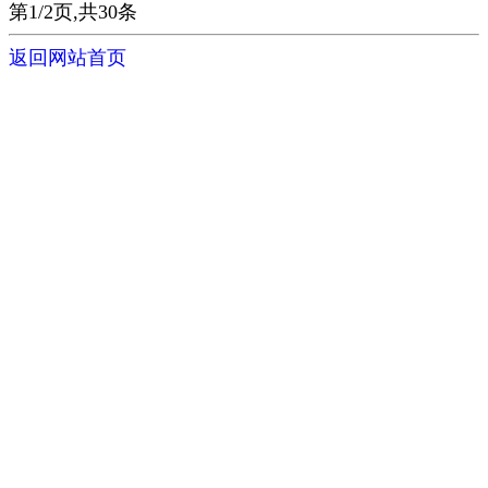
第1/2页,共30条
返回网站首页