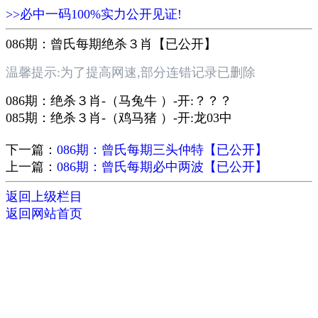
>>必中一码100%实力公开见证!
086期：曾氏每期绝杀３肖【已公开】
温馨提示:为了提高网速,部分连错记录已删除
086期：绝杀３肖-（马兔牛 ）-开:？？？
085期：绝杀３肖-（鸡马猪 ）-开:龙03中
下一篇：
086期：曾氏每期三头仲特【已公开】
上一篇：
086期：曾氏每期必中两波【已公开】
返回上级栏目
返回网站首页