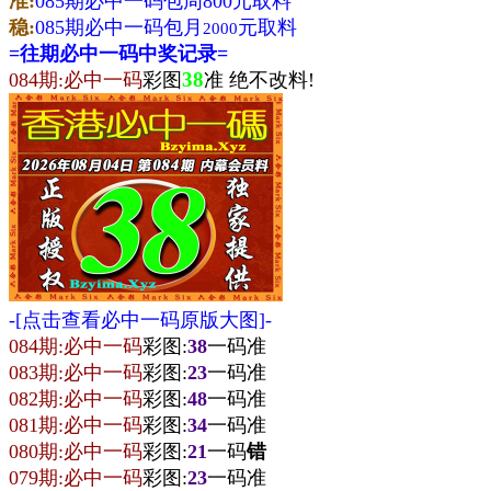
准:
085期必中一码包周800元取料
稳:
085期必中一码包月
元取料
2000
=往期必中一码中奖记录=
38
084期:必中一码
彩图
准 绝不改料!
-[点击查看必中一码原版大图]-
084期:必中一码
彩图:
38
一码准
083期:必中一码
彩图:
23
一码准
082期:必中一码
彩图:
48
一码准
081期:必中一码
彩图:
34
一码准
080期:必中一码
彩图:
21
一码
错
079期:必中一码
彩图:
23
一码准