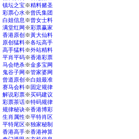
镇坛之宝
※
精料赌圣
彩票心水
※
曾氏集团
白姐信息
※
曾女士料
满堂红网
※
彩票赢家
香港原创
※
黃大仙料
原创猛料
※
各坛高手
高手猛料
※
外站精料
平肖平码
※
香港彩票
马会绝杀
※
金多宝网
鬼谷子网
※
管家婆网
曾道原创
※
白姐最准
赛马会料
※
固定规律
解说彩票
※
买码建议
彩票茶话
※
特码规律
规律秘诀
※
香港博彩
生肖属性
※
平特肖区
平特尾区
※
独家秘制
香港高手
※
香港神算