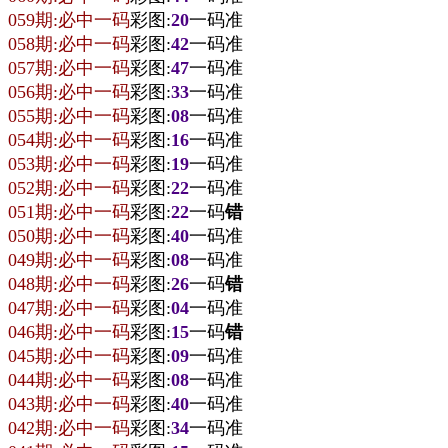
059期:必中一码
彩图:
20
一码准
058期:必中一码
彩图:
42
一码准
057期:必中一码
彩图:
47
一码准
056期:必中一码
彩图:
33
一码准
055期:必中一码
彩图:
08
一码准
054期:必中一码
彩图:
16
一码准
053期:必中一码
彩图:
19
一码准
052期:必中一码
彩图:
22
一码准
051期:必中一码
彩图:
22
一码
错
050期:必中一码
彩图:
40
一码准
049期:必中一码
彩图:
08
一码准
048期:必中一码
彩图:
26
一码
错
047期:必中一码
彩图:
04
一码准
046期:必中一码
彩图:
15
一码
错
045期:必中一码
彩图:
09
一码准
044期:必中一码
彩图:
08
一码准
043期:必中一码
彩图:
40
一码准
042期:必中一码
彩图:
34
一码准