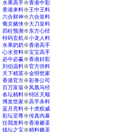
水果高手
※
香港中彩
香港来料
※
王中王料
六合财神
※
六合皇料
葡京赌侠
※
大刀皇料
四柱预测
※
东方心经
特码玄机
※
小龙人料
水果奶奶
※
香港高手
心水资料
※
宝宝高手
必中必赢
※
香港好彩
刘伯温料
※
官方供料
天下精英
※
金明世家
香港官方
※
彩券公司
百万富翁
※
凤凰马经
各坛精料
※
特区天顺
博发世家
※
高手杀料
蓝月亮料
※
十虎权威
彩坛至尊
※
传真內幕
任我发料
※
香港赌圣
镇坛之宝
※
精料赌圣