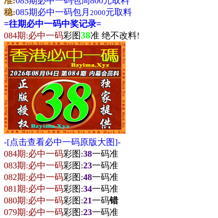
准:
085期必中一码包周800元取料
稳:
085期必中一码包月
元取料
2000
=往期必中一码中奖记录=
38
084期:必中一码
彩图
准 绝不改料!
-[点击查看必中一码原版大图]-
084期:必中一码
彩图:
38
一码准
083期:必中一码
彩图:
23
一码准
082期:必中一码
彩图:
48
一码准
081期:必中一码
彩图:
34
一码准
080期:必中一码
彩图:
21
一码
错
079期:必中一码
彩图:
23
一码准