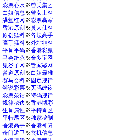
彩票心水
※
曾氏集团
白姐信息
※
曾女士料
满堂红网
※
彩票赢家
香港原创
※
黃大仙料
原创猛料
※
各坛高手
高手猛料
※
外站精料
平肖平码
※
香港彩票
马会绝杀
※
金多宝网
鬼谷子网
※
管家婆网
曾道原创
※
白姐最准
赛马会料
※
固定规律
解说彩票
※
买码建议
彩票茶话
※
特码规律
规律秘诀
※
香港博彩
生肖属性
※
平特肖区
平特尾区
※
独家秘制
香港高手
※
香港神算
奇门遁甲
※
玄机信息