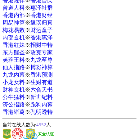
香港规律
※
香港曾氏
曾道人料
※
惠泽社群
香港内部
※
香港财经
周易神算
※
返璞归真
梅花易数
※
财运童子
内部玄机
※
香港惠泽
香港红妹
※
招财中特
东方赌圣
※
攻克专家
芙蓉王料
※
九龙至尊
仙人指路
※
博彩神算
九龙内幕
※
香港预测
小龙女料
※
生财有道
财神玄机
※
六合天书
公牛猛料
※
新世纪料
济公指路
※
跑狗内幕
香港诸葛
※
孔明透特
当前在线人数为:
4552
人